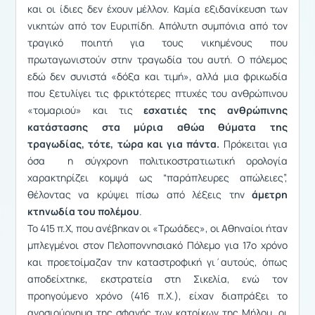
και οι ίδιες δεν έχουν μέλλον. Καμία εξιδανίκευση των
νικητών από τον Ευριπίδη. Απόλυτη συμπόνια από τον
τραγικό ποιητή για τους νικημένους που
πρωταγωνιστούν στην τραγωδία του αυτή. Ο πόλεμος
εδώ δεν συνιστά «δόξα και τιμή», αλλά μια φρικωδία
που ξετυλίγει τις φρικτότερες πτυχές του ανθρώπινου
«τομαριού» και τις
εσχατιές της ανθρώπινης
κατάστασης στα μύρια αθώα θύματα της
τραγωδίας, τότε, τώρα και για πάντα.
Πρόκειται για
όσα η σύγχρονη πολιτικοστρατιωτική ορολογία
χαρακτηρίζει κομψά ως “παράπλευρες απώλειες”,
θέλοντας να κρύψει πίσω από λέξεις την
άμετρη
κτηνωδία του πολέμου
.
Το 415 π.Χ, που ανέβηκαν οι «Τρωάδες», οι Αθηναίοι ήταν
μπλεγμένοι στον Πελοποννησιακό Πόλεμο για 17ο χρόνο
και προετοίμαζαν την καταστροφική γι΄αυτούς, όπως
αποδείχτηκε, εκστρατεία στη Σικελία, ενώ τον
προηγούμενο χρόνο (416 π.Χ.), είχαν διαπράξει το
ανοσιούργημα της σφαγής των κατοίκων της Μήλου, οι