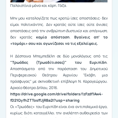
Παλαιστίνια μάνα και κόρη. Γάζα.
Μην μου καταλογίζετε πως κρατώ ίσες αποστάσεις∙ δεν
είμαι πολιτικάντης. Δεν κρατάς ούτε ίσες ούτε άνισες
αποστάσεις από την
ανθρώπινη δυστυχία και απόγνωση
,
δεν κρατάς
καμία απόσταση
.
Βγαίνεις απ’ το
«τομάρι» σου και αγωνίζεσαι να τις εξαλείψεις.
Η Δέσποινα Μπεμπεδέλη σε δύο μονολόγους από τις
"Τρωάδες (Τρωαδίτισσες)" του Ευριπίδη
.
Αποσπάσματα από την παράσταση του Δημοτικού
Περιφερειακού Θεάτρου Αγρινίου "Εκάβη, μια
πρόσφυγας" με σκηνοθετική επίβλεψη Ν. Καραγεώργου.
Αρχαίο θέατρο Δήλου, 2016.
https://drive.google.com/drive/folders/1zFzdf1Aw4-
fD21QyfhZTTosffJjRBa2I?usp=sharing
Οι «Τρωάδες» του Ευριπίδη είναι ένα αντιπολεμικό έργο,
κυρίως διότι καταγγέλλει την ανελέητη αυθαιρεσία των