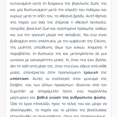
ευτυχισμένη κατά τη διάρκεια της βασιλικής ζωής της
και μία δυστυχισμένη μετά την κήρυξη του πολέμου και
κυρίως μετά τη λήξη του, το χθεσινό βράδυ. Αυτή θρηνεί
στο παρόν για όσα της στέρησε η χθεσινή λεηλασία,
πατρίδα, βασιλική ζωή και αγαπημένα πρόσωπα, καθώς
και για την τραγική μοίρα της σκλαβιάς. Και ενώ είναι
βυθισμένη στην απελπισία, με την εμφάνιση της Ελένης,
της μισητής υπεύθυνης όλων των κακών, λησμονεί ή
παραβλέπει τη δυστυχία της και μετατρέπεται σε μια
γυναίκα με ασυγκράτητο μίσος. Κι όταν πια έχει βγάλει
όλη τη χολή από μέσα της, όταν πια είναι άδεια από κάθε
μίσος, επανέρχεται στην προηγούμενη
τραγική
της
υπόσταση
. Αυτές οι εναλλαγές στον ψυχισμό της
Εκάβης -και των άλλων προσώπων- δίνονται από τον
Ευριπίδη με απαράμιλλη τέχνη, ενώ παράλληλα
μαρτυρούν και
βαθιά γνώση της ανθρώπινης φύσης
.
Όσο το έργο πλησιάζει προς το τέλος του και μέχρι να
ολοκληρωθεί, το παρόν και το μέλλον της βασίλισσας
εξακολουθεί να περιγράφεται, όπως και προηγουμένως,