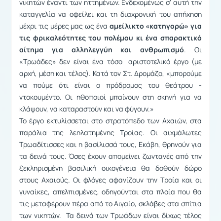
νικητών έναντι των ηττημένων. Ενδεχομένως σ' αυτή την
καταγγελία να οφείλει και τη διαχρονική του απήχηση
μέχρι τις μέρες μας ως ένα
αμείλικτο «κατηγορώ» για
τις φρικαλεότητες του πολέμου κι ένα σπαρακτικό
αίτημα για αλληλεγγύη και ανθρωπισμό
. Οι
«Τρωάδες» δεν είναι ένα τόσο αριστοτελικό έργο (με
αρχή, μέση και τέλος). Κατά τον Στ. Δρομάζο, «μπορούμε
να πούμε ότι είναι ο πρόδρομος του θεάτρου -
ντοκουμέντο. Οι ηθοποιοί μπαίνουν στη σκηνή για να
κλάψουν, να καταραστούν και να φύγουν.»
Το έργο εκτυλίσσεται στο στρατόπεδο των Αχαιών, στα
παράλια της λεηλατημένης Τροίας. Οι αιχμάλωτες
Τρωαδίτισσες και η βασίλισσά τους, Εκάβη, θρηνούν για
τα δεινά τους. Όσες έχουν απομείνει ζωντανές από την
ξεκληρισμένη βασιλική οικογένεια θα δοθούν δώρο
στους Αχαιούς. Οι φλόγες αφανίζουν την Τροία και οι
γυναίκες, απελπισμένες, οδηγούνται στα πλοία που θα
τις μεταφέρουν πέρα από το Αιγαίο, σκλάβες στα σπίτια
των νικητών. Τα δεινά των Τρωάδων είναι δίχως τέλος