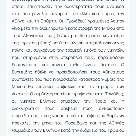
οποίοι επιζητούσαν την ουδετερότητά τους ανάμεσα
στις δύο μεγάλες δυνάμεις του ελληνικού χώρου, την
Αθήνα και τη Σπάρτη. Οι “Τρωάδες”, γραμμένες λοιπόν
λίγο μετά την ολοκληρωτική καταστροφή της Μήλου από
τους Αθηναίους, μας δίνουν μια θεατρική εικόνα αδρή
της “πρώτης μέρας” μετά την άλωση μιας πολιορκημένης
πόλης και συγχρόνως την τρομερή εικόνα των νικητών,
που, στηριγμένοι στην υπεροπλία τους, παραβιάζουν
ξεδιάντροπα και κυνικά κάθε έννοια δικαίου. Ο
Ευριπίδης ήθελε να προειδοποιήσει τους Αθηναίους
συμπολίτες του πως η ολοσχερής καταστροφή-ύβρις της
Μήλου θα επισύρει ασφαλώς και την τιμωρία των
νικητών. Ο συμβολισμός είναι προφανής: στις Τρωάδες,
οι νικητές Έλληνες ρημάζουν την Τροία και η
ολοκληρωτική τους ασέβεια προς ανθρώπους-
αιχμαλώτους, προς ναούς, ιερά και τάφους πεθαμένων
προκαλεί την μήνιν του Ποσειδώνα και της Αθηνάς
(συμμάχου των Ελλήνων κατά την διάρκεια του Τρωικού