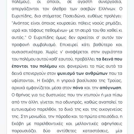
πολέμου), οι οποίοι, σε αγαστή συνεργασία,
απεργάζονται τον όλεθρο των ασεβών Ελλήνων. Ο
Ευριπίδης, δια στόματος Ποσειδώνα, ευθέως προλέγει:
"Ανόητος είναι όποιος κουρσεύει πόλεις ναούς ρημάζει,
ιερά και τάφους πεθαμένων∙ με τη σειρά του θα χαθεί κι
αυτός." Ο Ευριπίδης όμως δεν αρκείται σ' αυτόν τον
προφανή συμβολισμό. Επιχειρεί κάτι βαθύτερο και
ουσιαστικότερο. Χωρίς ν' αναφέρεται στην αγριότητα
του πολέμου αυτού καθ' εαυτού, προβάλλει
τα δεινά που
έπονται του πολέμου
και φανερώνει το πώς αυτά τα
δεινά επενεργούν στον
ψυχισμό των ανθρώπων
που τα
υφίστανται. Η Εκάβη, η γηραιά βασίλισσα της Τροίας,
αρχικά εμφανίζεται μέσα στον
πόνο
και την
απόγνωση
.
Ο θρήνος για τις δυστυχίες που την χτυπούν ή μια πίσω
από την άλλη, γίνεται πιο οδυνηρός, καθώς αναπολεί το
ευτυχισμένο παρελθόν, το δικό της και της οικογενείας
της. Στη μονωδία, την πάροδο και το πρώτο επεισόδιο, η
Εκάβη με παρελθοντικές και μελλοντικές αφηγήσεις
παρουσιάζει δύο αντίθετες καταστάσεις, μία