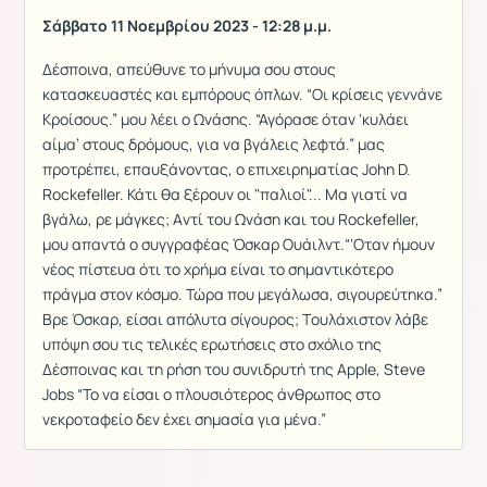
Σάββατο 11 Νοεμβρίου 2023 - 12:28 μ.μ.
Δέσποινα, απεύθυνε το μήνυμα σου στους
κατασκευαστές και εμπόρους όπλων. “Οι κρίσεις γεννάνε
Κροίσους.” μου λέει ο Ωνάσης. “Αγόρασε όταν ‘κυλάει
αίμα’ στους δρόμους, για να βγάλεις λεφτά.” μας
προτρέπει, επαυξάνοντας, ο επιχειρηματίας John D.
Rockefeller. Κάτι θα ξέρουν οι "παλιοί"... Μα γιατί να
βγάλω, ρε μάγκες; Aντί του Ωνάση και του Rockefeller,
μου απαντά ο συγγραφέας Όσκαρ Ουάιλντ.“‘Oταν ήμουν
νέος πίστευα ότι το χρήμα είναι το σημαντικότερο
πράγμα στον κόσμο. Τώρα που μεγάλωσα, σιγουρεύτηκα.”
Βρε Όσκαρ, είσαι απόλυτα σίγουρος; Tουλάχιστον λάβε
υπόψη σου τις τελικές ερωτήσεις στο σχόλιο της
Δέσποινας και τη ρήση του συνιδρυτή της Apple, Steve
Jobs “Το να είσαι ο πλουσιότερος άνθρωπος στο
νεκροταφείο δεν έχει σημασία για μένα.”