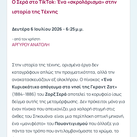
Ο Σερά στο TikTok: Ένα «σκρολάρισμα» στην
ιστορία της Tέχνης
Δευτέρα 6 Ιουλίου 2026 - 6:25 μ.μ.
- από τον χρήστη
ΑΡΓΥΡΟΥ ΑΝΑΤΟΛΗ
Στην ιστορία της τέχνης, ορισμένα έργα δεν
καταγράφουν απλώς την πραγματικότητα, αλλά την
ανακατασκευάζουν εξ ολοκλήρου. Ο πίνακας
«Ένα
Κυριακάτικο απόγευμα στο νησί της Γκραντ Ζατ»
(1884–1886) του
Ζορζ Σερά
αποτελεί το κορυφαίο ίσως
δείγμα αυτής της μεταμόρφωσης. Δεν πρόκειται μόνο για
έναν πίνακα που απεικονίζει μια χαλαρή στιγμή στις
όχθες του Σηκουάνα· είναι μια περίπλοκη οπτική μηχανή,
ένα «μανιφέστο» του
Πουαντιγισμού
που άλλαξε για
πάντα τον τρόπο που αντιλαμβανόμαστε το χρώμα, το