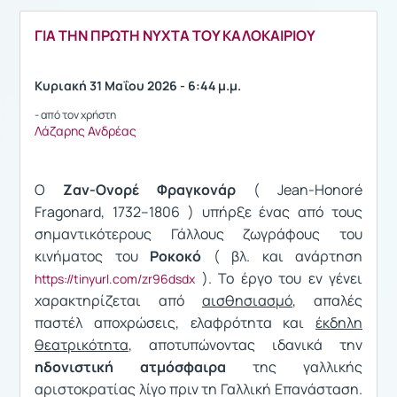
ΓΙΑ ΤΗΝ ΠΡΩΤΗ ΝΥΧΤΑ ΤΟΥ ΚΑΛΟΚΑΙΡΙΟΥ
Κυριακή 31 Μαΐου 2026 - 6:44 μ.μ.
- από τον χρήστη
Λάζαρης Ανδρέας
Ο
Ζαν-Ονορέ Φραγκονάρ
( Jean-Honoré
Fragonard, 1732–1806 ) υπήρξε ένας από τους
σημαντικότερους Γάλλους ζωγράφους του
κινήματος του
Ροκοκό
( βλ. και ανάρτηση
). Το έργο του εν γένει
https://tinyurl.com/zr96dsdx
χαρακτηρίζεται από
αισθησιασμό
, απαλές
παστέλ αποχρώσεις, ελαφρότητα και
έκδηλη
θεατρικότητα
, αποτυπώνοντας ιδανικά την
ηδονιστική ατμόσφαιρα
της γαλλικής
αριστοκρατίας λίγο πριν τη Γαλλική Επανάσταση.