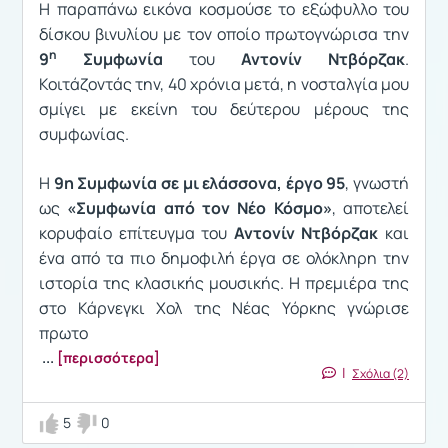
H παραπάνω εικόνα κοσμούσε το εξώφυλλο του
δίσκου βινυλίου με τον οποίο πρωτογνώρισα την
η
9
Συμφωνία
του
Αντονίν Ντβόρζακ
.
Κοιτάζοντάς την, 40 χρόνια μετά, η νοσταλγία μου
σμίγει με εκείνη του δεύτερου μέρους της
συμφωνίας.
Η
9η Συμφωνία σε μι ελάσσονα, έργο 95
, γνωστή
ως
«Συμφωνία από τον Νέο Κόσμο»
, αποτελεί
κορυφαίο επίτευγμα του
Αντονίν Ντβόρζακ
και
ένα από τα πιο δημοφιλή έργα σε ολόκληρη την
ιστορία της κλασικής μουσικής. Η πρεμιέρα της
στο Κάρνεγκι Χολ της Νέας Υόρκης γνώρισε
πρωτο
...
[περισσότερα]
|
Σχόλια (2)
5
0