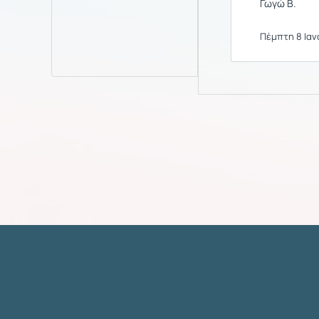
Γωγώ Β.
Πέμπτη 8 Ιανο