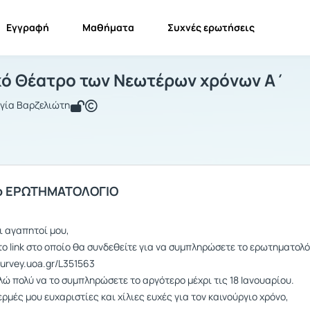
Εγγραφή
Μαθήματα
Συχνές ερωτήσεις
ο Ελληνικό Θέατρο των Νεωτέρων χρό
Το Ελληνικό Θέατρο των Νεωτέρων χρόνων Α΄
Ανακοινώσεις
κό Θέατρο των Νεωτέρων χρόνων Α΄
γία Βαρζελιώτη
 το ΕΡΩΤΗΜΑΤΟΛΟΓΙΟ
ι αγαπητοί μου,
ο link στο οποίο θα συνδεθείτε για να συμπληρώσετε το ερωτηματολό
/survey.uoa.gr/L351563
ώ πολύ να το συμπληρώσετε το αργότερο μέχρι τις 18 Ιανουαρίου.
ερμές μου ευχαριστίες και χίλιες ευχές για τον καινούργιο χρόνο,