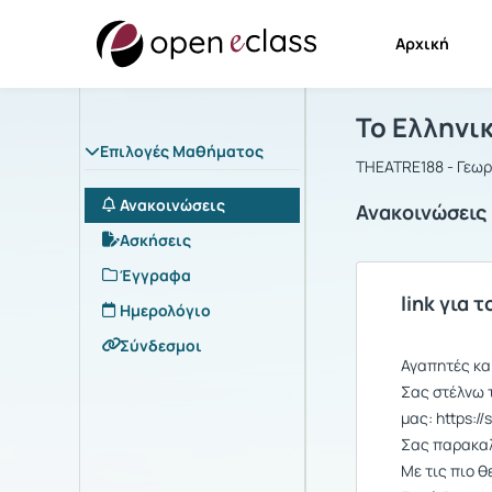
Αρχική
Μάθημα : Τ
Αρχική Σελίδα
Το Ελληνι
Επιλογές Μαθήματος
THEATRE188 - Γεωρ
Ανακοινώσεις
Ανακοινώσεις
Ασκήσεις
Έγγραφα
link για
Ημερολόγιο
Σύνδεσμοι
Αγαπητές κα
Σας στέλνω τ
μας: https:/
Σας παρακαλ
Με τις πιο θ