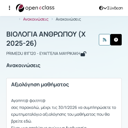
Σύνδεση
Μάθημα : ΒΙΟΛΟΓΙΑ ΑΝΘΡΩΠΟΥ (Χ 20
Αρχική Σελίδα
ΒΙΟΛΟΓΙΑ ΑΝΘΡΩΠΟΥ (Χ 2025-26)
Ανακοινώσεις
Ανακοινώσεις
ΒΙΟΛΟΓΙΑ ΑΝΘΡΩΠΟΥ (Χ
2025-26)
PRIMEDU 81Γ120 - ΕΥΑΓΓΕΛΙΑ ΜΑΥΡΙΚΑΚΗ
Ανακοινώσεις
Αξιολόγηση μαθήματος
Αγαπητ@ φοιτητ@
σας παρακαλώ, μέχρι τις 30/1/2026 να συμπληρώσετε το
ερωτηματολόγιο αξιολόγησης του μαθήματος που θα
βρείτε εδώ.
Είναι μια απολύτως ανώνυμη διαδικασία.