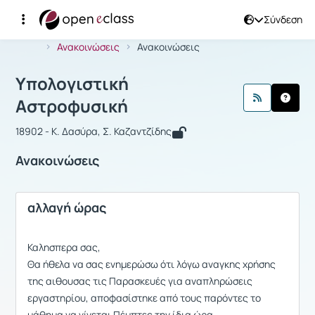
Σύνδεση
Μάθημα : Υπολογιστική Αστροφυσικ
Αρχική Σελίδα
Υπολογιστική Αστροφυσική
Ανακοινώσεις
Ανακοινώσεις
Υπολογιστική
Αστροφυσική
18902 - Κ. Δασύρα, Σ. Καζαντζίδης
Ανακοινώσεις
αλλαγή ώρας
Καλησπερα σας,
Θα ήθελα να σας ενημερώσω ότι λόγω αναγκης χρήσης
της αιθουσας τις Παρασκευές για αναπληρώσεις
εργαστηρίου, αποφασίστηκε από τους παρόντες το
μάθημα να γίνεται Πέμπτες την ίδια ώρα.