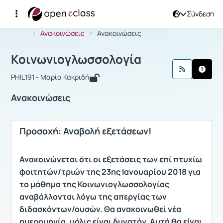
Σύνδεση
Μάθημα : Κοινωνιογλωσσολογία
Αρχική Σελίδα
Κοινωνιογλωσσολογία
Ανακοινώσεις
Ανακοινώσεις
Κοινωνιογλωσσολογία
PHIL191 - Μαρία Κακριδή
Ανακοινώσεις
Προσοχή: Αναβολή εξετάσεων!
Ανακοινώνεται ότι οι εξετάσεις των επί πτυχίω
φοιτητών/τριών της 23ης Ιανουαρίου 2018 για
το μάθημα της Κοινωνιογλωσσολογίας
αναβάλλονται λόγω της απεργίας των
διδασκόντων/ουσών. Θα ανακοινωθεί νέα
ημερομηνία, μόλις είναι δυνατόν. Αυτή θα είναι