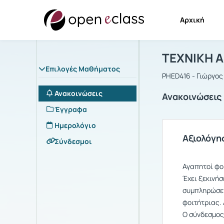
Αρχική
Μάθημα : 
Αρχική Σελίδα
ΤΕΧΝΙΚΗ 
Επιλογές Μαθήματος
PHED416 - Γιώργο
Ανακοινώσεις
Ανακοινώσεις
Έγγραφα
Ημερολόγιο
Aξιολόγη
Σύνδεσμοι
Αγαπητοί φοι
Έχει ξεκινή
συμπληρώσετ
φοιτήτριας
Ο σύνδεσμος 