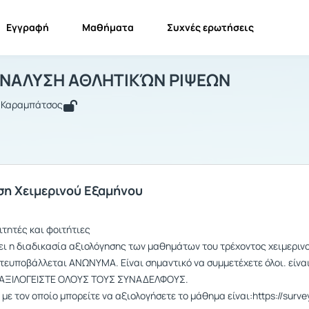
Εγγραφή
Μαθήματα
Συχνές ερωτήσεις
ΤΕΧΝΙΚΗ ΑΝΑΛΥΣΗ ΑΘΛΗΤΙΚΏΝ ΡΙΨΕΩΝ
ΤΕΧΝΙΚΗ ΑΝΑΛΥΣΗ ΑΘΛΗΤΙΚΏΝ ΡΙΨΕΩΝ
Ανακοινώσεις
Ανακο
ΑΝΑΛΥΣΗ ΑΘΛΗΤΙΚΏΝ ΡΙΨΕΩΝ
ς Καραμπάτσος
ση Χειμερινού Εξαμήνου
τητές και φοιτήτιες
σει η διαδικασία αξιολόγησης των μαθημάτων του τρέχοντος χειμεριν
ευποβάλλεται ΑΝΩΝΥΜΑ. Είναι σημαντικό να συμμετέχετε όλοι. είναι
. ΑΞΙΛΟΓΕΙΣΤΕ ΟΛΟΥΣ ΤΟΥΣ ΣΥΝΑΔΕΛΦΟΥΣ.
με τον οποίο μπορείτε να αξιολογήσετε το μάθημα είναι:https://surve