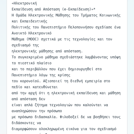
«Ηλεκτρονική

Εκπαίδευση από Απόσταση (e-Εκπαίδευση)»*

Η Ομάδα Ηλεκτρονικής Μάθησης του Τμήματος Κοινωνικής 
και Εκπαιδευτικής

Πολιτικής του Πανεπιστήμιο Πελοποννήσου σχεδίασε ένα 
Ανοικτό Ηλεκτρονικό

Μάθημα (MOOC) σχετικά με τις τεχνολογίες και τον 
σχεδιασμό της

ηλεκτρονικής μάθησης από απόσταση.

Το συγκεκριμένο μάθημα σχεδιάστηκε λαμβάνοντας υπόψη 
το πιεστικό πλαίσιο

και το περιβάλλον που έχει δημιουργηθεί στο 
Πανεπιστήμιο λόγω της κρίσης

του κορονοϊού. Αξιοποιεί τη διεθνή εμπειρία στο 
πεδίο και κατευθύνεται

από την αρχή ότι η ηλεκτρονική εκπαίδευση και μάθηση 
από απόσταση δεν

είναι απλά ζήτημα τεχνολογιών που καλούνται να 
αναπληρώσουν την πρόσωπο

με πρόσωπο διδασκαλία. Φιλοδοξεί δε να βοηθήσει τους 
διδάσκοντες να

διαμορφώσουν ολοκληρωμένη εικόνα για τον σχεδιασμό 