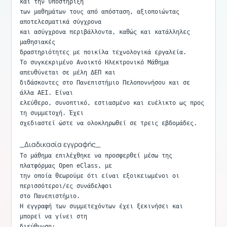
και την υποστήριξη

των μαθημάτων τους από απόσταση, αξιοποιώντας 
αποτελεσματικά σύγχρονα

και ασύγχρονα περιβάλλοντα, καθώς και κατάλληλες 
μαθησιακές

δραστηριότητες με ποικίλα τεχνολογικά εργαλεία.

Το συγκεκριμένο Ανοικτό Ηλεκτρονικό Μάθημα 
απευθύνεται σε μέλη ΔΕΠ και

διδάσκοντες στο Πανεπιστήμιο Πελοποννήσου και σε 
άλλα ΑΕΙ. Είναι

ελεύθερο, συνοπτικό, εστιασμένο και ευέλικτο ως προς 
τη συμμετοχή. Έχει

σχεδιαστεί ώστε να ολοκληρωθεί σε τρεις εβδομάδες.

_
Διαδικασία εγγραφής
_
Το μάθημα επιλέχθηκε να προσφερθεί μέσω της 
πλατφόρμας Open eClass, με

την οποία θεωρούμε ότι είναι εξοικειωμένοι οι 
περισσότεροι/ες συνάδελφοι

στο Πανεπιστήμιο.

Η εγγραφή των συμμετεχόντων έχει ξεκινήσει και 
μπορεί να γίνει στη

διεύθυνση: 