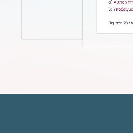
α)
Αίτηση Υ
β)
Υπόδειγμ
Πέμπτη 28 Μαΐ