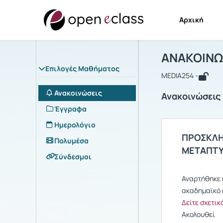
Αρχική
Μάθημα : 
Αρχική Σελίδα
ΑΝΑΚΟΙΝΩ
Επιλογές Μαθήματος
MEDIA254 -
Ανακοινώσεις
Ανακοινώσεις
Έγγραφα
Ημερολόγιο
ΠΡΟΣΚΛΗ
Πολυμέσα
ΜΕΤΑΠΤΥ
Σύνδεσμοι
Αναρτήθηκε 
ακαδημαϊκό 
Δείτε σχετικ
Ακολουθεί