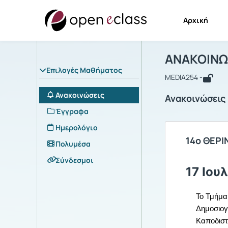
Αρχική
Μάθημα : 
Αρχική Σελίδα
ΑΝΑΚΟΙΝΩ
Επιλογές Μαθήματος
MEDIA254 -
Ανακοινώσεις
Ανακοινώσεις
Έγγραφα
Ημερολόγιο
14ο ΘΕΡ
Πολυμέσα
Σύνδεσμοι
17 Ιου
Το Τμήμα
Δημοσιογ
Καποδιστ