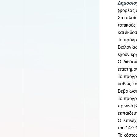
Δημοσιο
(φορέας 
Στο πλαί
τοπικούς
και έκδο
Το πρόγρ
Βιολογία
έχουν ερ
Οι διδάσ
επιστήμο
Το πρόγρ
καθώς κα
Βεβαίωσ
Το πρόγρ
πρωινό β
εκπαιδευ
Οι επιλε
ου
του 14
Θ
Το κόστος