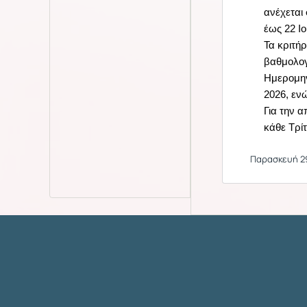
ανέχεται
έως 22 Ιο
Τα κριτήρ
βαθμολογ
Ημερομηνί
2026, εν
Για την 
κάθε Τρί
Παρασκευή 29