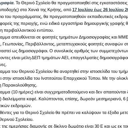
γραφία
. Το Θερινό Σχολείο θα πραγματοποιηθεί στις εγκαταστάσει
υποδοχής) στα Χανιά της Κρήτης, από
17 Ιουλίου έως 26 Ιουλίου 2
σιο του προγράμματος, θα πραγματοποιηθούν εκπαιδευτικές εκδρομ
 φορείς της περιοχής, ενώ ειδικά εργαστήρια δημιουργικής γραφή
ση περιβαλλοντικού εντύπου.
αμμα απευθύνεται σε φοιτητές τμημάτων Δημοσιογραφίας και ΜΜΕ
ς, Γεωπονίας, Περιβάλλοντος, μεταπτυχιακούς φοιτητές συναφών σ
γαστεί ως δημοσιογράφοι. Ο συνολικός αριθμός των συμμετεχόντων
κοντες είναι μέλη ΔΕΠ τμημάτων ΑΕΙ, επαγγελματίες δημοσιογράφοι 
νες.
αμμα του Θερινού Σχολείου θα αναρτηθεί στην ιστοσελίδα του τμ
ι στην ιστοσελίδα του Ινστιτούτου Επαρχιακού Τύπου. Με την ολοκ
η Παρακολούθησης.
αμμα (10 ημέρες) είναι συγχρηματοδοτούμενο και δεν απαιτούνται
) διαλείμματα καφέ. Καλύπτονται, επίσης, δωρεάν μεσημεριανό, 6 
τικών εκδρομών.
χθέντες για το Θερινό Σχολείο θα πρέπει να καλύψουν τα έξοδα μετ
ερινού Σχολείου.
 της ημερήσιας διαμονής σε δίκλινο δωμάτιο είναι 30 Ε και ως εκ τ