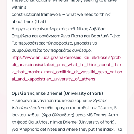
within a
constructional framework — what we need to ‘think’
about think (that).
Διοργανωτής: Αναπληρωτής καθ. Νίκος Λαβίδας
Επιμέλεια και οργάνωση: Άννα Πιατά και Βασιλική Γκέκα
Για περισσότερες πληροφορίες, μπορείτε να
συμβουλευτείτε τον παρακάτω σύνδεσμο:
https://www.enl.uoa.gr/anakoinoseis_kai_ekdiloseis/prob
oli_anakoinosis/dialexi_pms_what_to_think_about_thin
k_that_proskeklimeni_omilitria_dr_vassiliki_geka_nation
al_and_kapodistrian_university_of_athens
Ομιλία της Imke Driemel (University of York)
Η επόμενη συνάντηση του κύκλου ομιλιών
Syntax
Interface
Lectures
θα πραγματοποιηθεί την Πέμπτη, 5
Ιουνίου, 4-5μμ. (ώρα Ολλανδίας) μέσω
MS Teams.
Αυτή
τη φορά θα μιλήσει η
Imke Driemel (University of York),
για 'Anaphoric definites and where they put the index'. Για