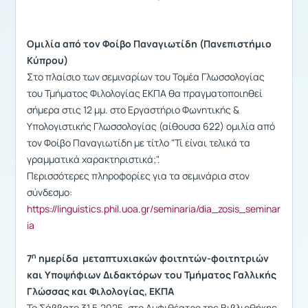
Ομιλία από τον Φοίβο Παναγιωτίδη (Πανεπιστήμιο
Κύπρου)
Στο πλαίσιο των σεμιναρίων του Τομέα Γλωσσολογίας
του Τμήματος Φιλολογίας ΕΚΠΑ θα πραγματοποιηθεί
σήμερα στις 12 μμ. στο Εργαστήριο Φωνητικής &
Υπολογιστικής Γλωσσολογίας (αίθουσα 622) ομιλία από
τον Φοίβο Παναγιωτίδη με τίτλο "Τί είναι τελικά τα
γραμματικά χαρακτηριστικά;".
Περισσότερες πληροφορίες για τα σεμινάρια στον
σύνδεσμο:
https://linguistics.phil.uoa.gr/seminaria/dia_zosis_seminar
ia
η
7
ημερίδα μεταπτυχιακών φοιτητών-φοιτητριών
και Υποψήφιων Διδακτόρων του Τμήματος Γαλλικής
Γλώσσας και Φιλολογίας, ΕΚΠΑ
Το Σάββατο 31.5.2025, στο Αμφιθέατρο της Βιβλιοθήκης