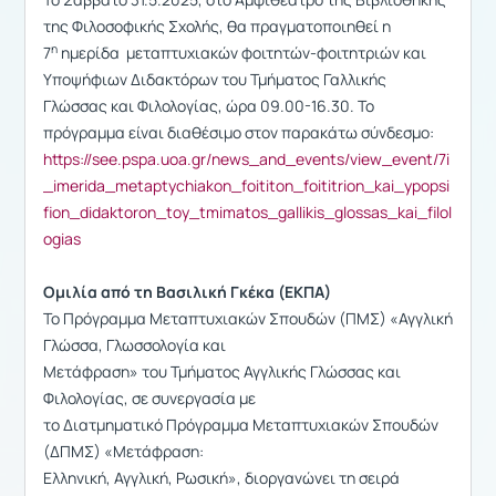
της Φιλοσοφικής Σχολής, θα πραγματοποιηθεί η
η
7
ημερίδα μεταπτυχιακών φοιτητών-φοιτητριών και
Υποψήφιων Διδακτόρων του Τμήματος Γαλλικής
Γλώσσας και Φιλολογίας, ώρα 09.00-16.30. Το
πρόγραμμα είναι διαθέσιμο στον παρακάτω σύνδεσμο:
https://see.pspa.uoa.gr/news_and_events/view_event/7i
_imerida_metaptychiakon_foititon_foititrion_kai_ypopsi
fion_didaktoron_toy_tmimatos_gallikis_glossas_kai_filol
ogias
Ομιλία από τη Βασιλική Γκέκα (ΕΚΠΑ)
Το Πρόγραμμα Μεταπτυχιακών Σπουδών (ΠΜΣ) «Αγγλική
Γλώσσα, Γλωσσολογία και
Μετάφραση» του Τμήματος Αγγλικής Γλώσσας και
Φιλολογίας, σε συνεργασία με
το Διατμηματικό Πρόγραμμα Μεταπτυχιακών Σπουδών
(ΔΠΜΣ) «Μετάφραση:
Ελληνική, Αγγλική, Ρωσική», διοργανώνει τη σειρά