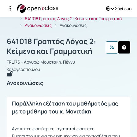
Σύνδεση
Μάθημα : 641018 Γραπτός Λόγος 2: Κ
Αρχική Σελίδα
641018 Γραπτός Λόγος 2: Κείμενα και Γραμματική
Ανακοινώσεις
Ανακοινώσεις
641018 Γραπτός Λόγος 2:
Κείμενα και Γραμματική
FRL176 - Aργυρώ Μουστάκη, Πέννυ
Καλογεροπούλου
Ανακοινώσεις
Παράλληλη εξέταση του μαθήματός μας
με το μάθημα του κ. Μανιτάκη
Aγαπητές φοιτήτριες, αγαπητοί φοιτητές,
Ευχαριστούμε για την ενημέρωση για το πρόβλημα που