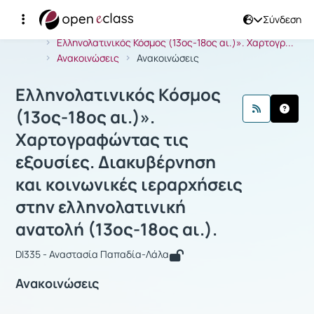
Σύνδεση
Μάθημα : Ελληνολατινικός Κόσμος (13
Αρχική Σελίδα
Ελληνολατινικός Κόσμος (13ος-18ος αι.)». Xαρτογρ...
Ανακοινώσεις
Ανακοινώσεις
Ελληνολατινικός Κόσμος
(13ος-18ος αι.)».
Xαρτογραφώντας τις
εξουσίες. Διακυβέρνηση
και κοινωνικές ιεραρχήσεις
στην ελληνολατινική
ανατολή (13ος-18ος αι.).
DI335 - Αναστασία Παπαδία-Λάλα
Ανακοινώσεις