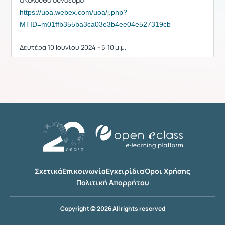
https://uoa.webex.com/uoa/j.php?
MTID=m01ffb355ba3ca03e3b4ee04e527319cb
Δευτέρα 10 Ιουνίου 2024 - 5:10 μ.μ.
Σχετικά
Επικοινωνία
Εγχειρίδια
Όροι Χρήσης
Πολιτική Απορρήτου
Copyright © 2026 All rights reserved