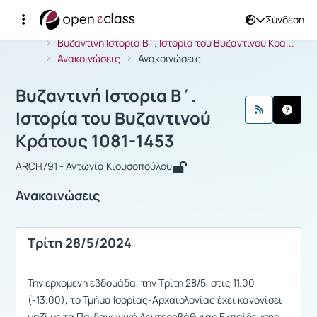
Σύνδεση
Μάθημα : Βυζαντινή Ιστορια Β΄. Ιστο
Αρχική Σελίδα
Βυζαντινή Ιστορια Β΄. Ιστορία του Βυζαντινού Κρά...
Ανακοινώσεις
Ανακοινώσεις
Βυζαντινή Ιστορια Β΄.
Ιστορία του Βυζαντινού
Κράτους 1081-1453
ARCH791 - Αντωνία Κιουσοπούλου
Ανακοινώσεις
Τρίτη 28/5/2024
Την ερχόμενη εβδομάδα, την Τρίτη 28/5, στις 11.00
(-13.00), το Τμήμα Ισορίας-Αρχαιολογίας έχει κανονίσει
μαζί με τα Παιδαγωγικό Δευτεροβάθμιας Εκπαίδευσης,