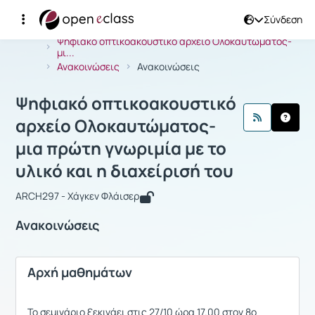
Σύνδεση
Μάθημα : Ψηφιακό οπτικοακουστικό α
Αρχική Σελίδα
Ψηφιακό οπτικοακουστικό αρχείο Ολοκαυτώματος-
μι...
Ανακοινώσεις
Ανακοινώσεις
Ψηφιακό οπτικοακουστικό
αρχείο Ολοκαυτώματος-
μια πρώτη γνωριμία με το
υλικό και η διαχείρισή του
ARCH297 - Χάγκεν Φλάισερ
Ανακοινώσεις
Αρχή μαθημάτων
Το σεμινάριο ξεκινάει στις 27/10 ώρα 17.00 στον 8ο